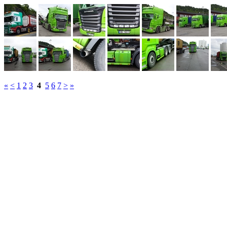
«
<
1
2
3
4
5
6
7
>
»