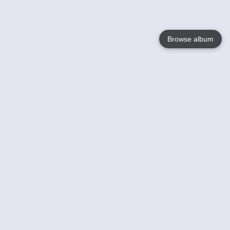
Browse album
Language
English
Nederlands
Français
Jouw
Help
Lees Meer