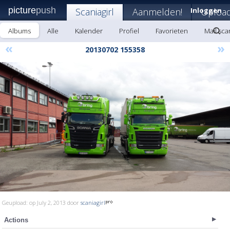
picture
push
Scaniagirl
Aanmelden!
Inloggen
Uploa
Albums
Alle
Kalender
Profiel
Favorieten
Mail scan
«
»
20130702 155358
Geupload: op July 2, 2013 door
scaniagirl
Actions